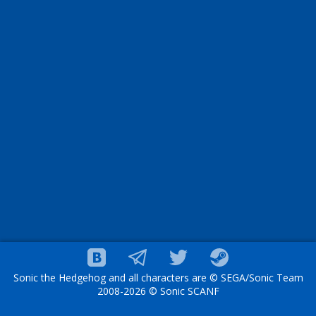
Sonic the Hedgehog and all characters are © SEGA/Sonic Team
2008-2026 © Sonic SCANF