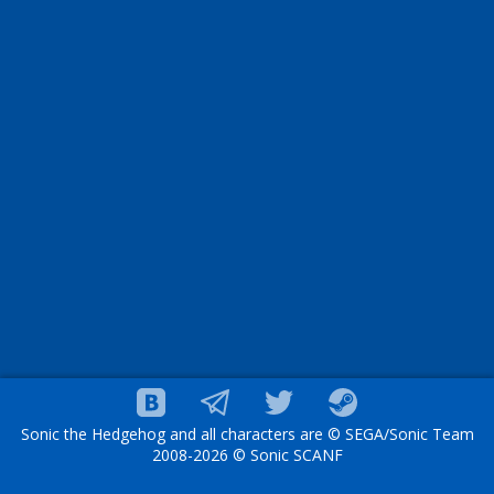
Sonic the Hedgehog and all characters are © SEGA/Sonic Team
2008-2026 © Sonic SCANF