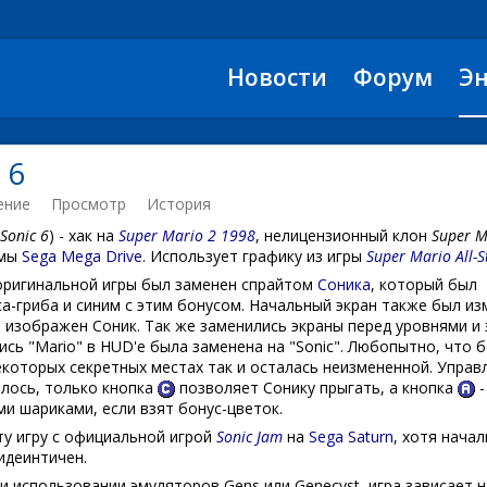
Новости
Форум
Э
 6
ение
Просмотр
История
Sonic 6
) - хак на
Super Mario 2 1998
, нелицензионный клон
Super M
рмы
Sega Mega Drive
. Использует графику из игры
Super Mario All-S
оригинальной игры был заменен спрайтом
Соника
, который был
а-гриба и синим с этим бонусом. Начальный экран также был из
 изображен Соник. Так же заменились экраны перед уровнями и 
ись "Mario" в HUD'е была заменена на "Sonic". Любопытно, что 
которых секретных местах так и осталась неизмененной. Управ
илось, только кнопка
позволяет Сонику прыгать, а кнопка
-
и шариками, если взят бонус-цветок.
ту игру с официальной игрой
Sonic Jam
на
Sega Saturn
, хотя нача
 идеинтичен.
и использовании эмуляторов Gens или Genecyst, игра зависает н