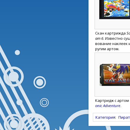
Скан картрижда
So
am 6
. Известно су
вование наклеек и
ругим артом.
Картридж с артом
onic Adventure
.
Категория
:
Пират