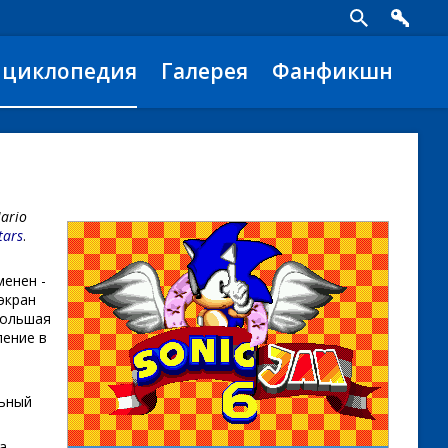
нциклопедия
Галерея
Фанфикшн
ario
tars
.
менен -
экран
большая
ление в
льный
а