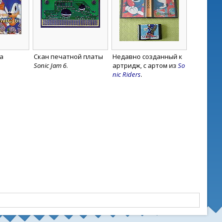
а
Скан печатной платы
Недавно созданный к
Sonic Jam 6
.
артридж, с артом из
So
nic Riders
.