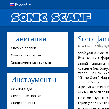
Русский
Навигация
Sonic Jam
Статья
Обсужд
Свежие правки
Sonic Jam 6
(часто
Случайная статья
Bros.
для платфо
Справочные материалы
Спрайт Марио из 
красным без бонус
теперь на нем был
Инструменты
"Game Over". Надп
голова Марио в не
игре также измен
Ссылки сюда
стрелять огненным
Связанные правки
Не стоит путать э
экран у них почти
Спецстраницы
Интересно, что пр