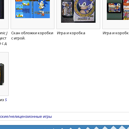
nic J
Скан обложки коробки
Игра и коробка
Игра и коробк
щест
с игрой.
 с д
 из
S
ские/нелицензионные игры