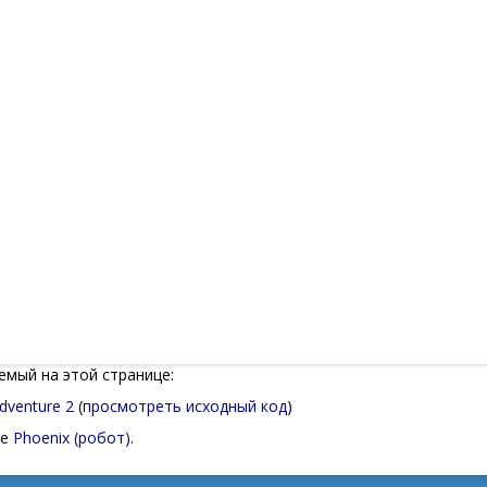
емый на этой странице:
dventure 2
(
просмотреть исходный код
)
це
Phoenix (робот)
.