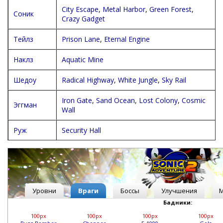
City Escape
,
Metal Harbor
,
Green Forest
,
Соник
Crazy Gadget
Тейлз
Prison Lane
,
Eternal Engine
Наклз
Aquatic Mine
Шедоу
Radical Highway
,
White Jungle
,
Sky Rail
Iron Gate
,
Sand Ocean
,
Lost Colony
,
Cosmic
Эггман
Wall
Руж
Security Hall
Уровни
Враги
Боссы
Улучшения
М
Бадники:
100px
100px
100px
100px