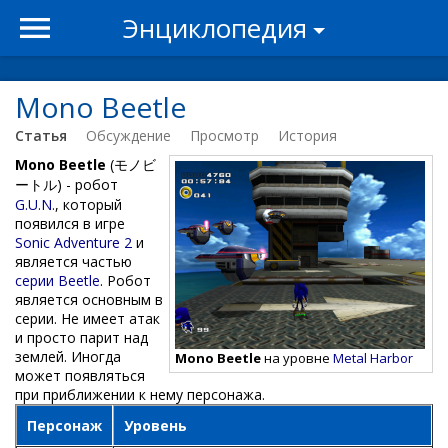
Энциклопедия
Mono Beetle
Статья
Обсуждение
Просмотр
История
Mono Beetle
(モノビ
ートル) - робот
G.U.N.
, который
появился в игре
Sonic Adventure 2
и
является частью
серии Beetle
. Робот
является основным в
серии. Не имеет атак
и просто парит над
землей. Иногда
Mono Beetle
на уровне
Metal Harbor
может появляться
при приближении к нему персонажа.
Персонаж
Уровень