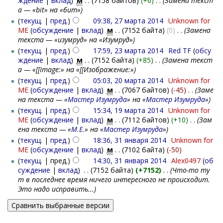
ждение
|
вклад
)
‎
м
. .
(7158 байтов)
(+6)
‎
. .
(Замена текст
а — «bit» на «бит»)
(
текущ.
|
пред.
)
09:38, 27 марта 2014
‎
Unknown for
ME
(
обсуждение
|
вклад
)
‎
м
. .
(7152 байта)
(0)
‎
. .
(Замена
текста — «изумруд» на «Изумруд»)
(
текущ.
|
пред.
)
17:59, 23 марта 2014
‎
Red TF
(
обсу
ждение
|
вклад
)
‎
м
. .
(7152 байта)
(+85)
‎
. .
(Замена текст
а — «[[Image:» на «[[Изображение:»)
(
текущ.
|
пред.
)
05:03, 20 марта 2014
‎
Unknown for
ME
(
обсуждение
|
вклад
)
‎
м
. .
(7067 байтов)
(-45)
‎
. .
(Заме
на текста — «
Мастер Изумруда
» на «
Мастер Изумруда
»)
(
текущ.
|
пред.
)
15:34, 19 марта 2014
‎
Unknown for
ME
(
обсуждение
|
вклад
)
‎
м
. .
(7112 байтов)
(+10)
‎
. .
(Зам
ена текста — «
M.E.
» на «
Мастер Изумруда
»)
(
текущ.
|
пред.
)
18:36, 31 января 2014
‎
Unknown for
ME
(
обсуждение
|
вклад
)
‎
м
. .
(7102 байта)
(-50)
(
текущ.
| пред.)
14:30, 31 января 2014
‎
Alex0497
(
об
суждение
|
вклад
)
‎
. .
(7152 байта)
(+7152)
‎
. .
(Что-то ту
т в последнее время ничего интересного не происходит.
Это надо исправить...)