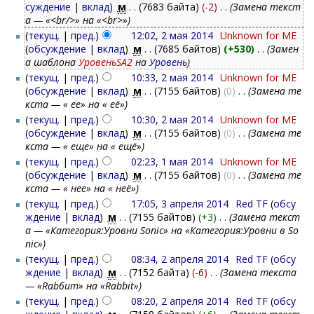
суждение
|
вклад
)
‎
м
. .
(7683 байта)
(-2)
‎
. .
(Замена текст
а — «<br/>» на «<br>»)
(
текущ.
|
пред.
)
12:02, 2 мая 2014
‎
Unknown for ME
(
обсуждение
|
вклад
)
‎
м
. .
(7685 байтов)
(+530)
‎
. .
(Замен
а шаблона
УровеньSA2
на
Уровень
)
(
текущ.
|
пред.
)
10:33, 2 мая 2014
‎
Unknown for ME
(
обсуждение
|
вклад
)
‎
м
. .
(7155 байтов)
(0)
‎
. .
(Замена те
кста — « ее» на « её»)
(
текущ.
|
пред.
)
10:30, 2 мая 2014
‎
Unknown for ME
(
обсуждение
|
вклад
)
‎
м
. .
(7155 байтов)
(0)
‎
. .
(Замена те
кста — « еще» на « ещё»)
(
текущ.
|
пред.
)
02:23, 1 мая 2014
‎
Unknown for ME
(
обсуждение
|
вклад
)
‎
м
. .
(7155 байтов)
(0)
‎
. .
(Замена те
кста — « нее» на « неё»)
(
текущ.
|
пред.
)
17:05, 3 апреля 2014
‎
Red TF
(
обсу
ждение
|
вклад
)
‎
м
. .
(7155 байтов)
(+3)
‎
. .
(Замена текст
а — «Категория:Уровни Sonic» на «Категория:Уровни в So
nic»)
(
текущ.
|
пред.
)
08:34, 2 апреля 2014
‎
Red TF
(
обсу
ждение
|
вклад
)
‎
м
. .
(7152 байта)
(-6)
‎
. .
(Замена текста
— «Rabбит» на «Rabbit»)
(
текущ.
|
пред.
)
08:20, 2 апреля 2014
‎
Red TF
(
обсу