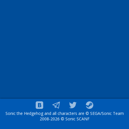
Sonic the Hedgehog and all characters are © SEGA/Sonic Team
2008-2026 © Sonic SCANF