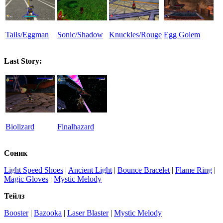
Tails/Eggman
Sonic/Shadow
Knuckles/Rouge
Egg Golem
Last Story:
Biolizard
Finalhazard
Соник
Light Speed Shoes
|
Ancient Light
|
Bounce Bracelet
|
Flame Ring
|
Magic Gloves
|
Mystic Melody
Тейлз
Booster
|
Bazooka
|
Laser Blaster
|
Mystic Melody