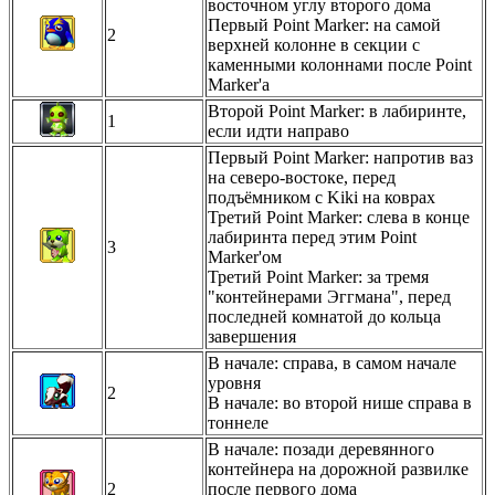
восточном углу второго дома
Первый Point Marker: на самой
2
верхней колонне в секции с
каменными колоннами после Point
Marker'а
Второй Point Marker: в лабиринте,
1
если идти направо
Первый Point Marker: напротив ваз
на северо-востоке, перед
подъёмником с Kiki на коврах
Третий Point Marker: слева в конце
лабиринта перед этим Point
3
Marker'ом
Третий Point Marker: за тремя
"контейнерами Эггмана", перед
последней комнатой до кольца
завершения
В начале: справа, в самом начале
уровня
2
В начале: во второй нише справа в
тоннеле
В начале: позади деревянного
контейнера на дорожной развилке
2
после первого дома