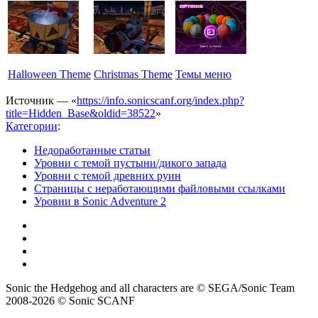
Halloween Theme
Christmas Theme
Темы меню
Источник — «
https://info.sonicscanf.org/index.php?
title=Hidden_Base&oldid=38522
»
Категории
:
Недоработанные статьи
Уровни с темой пустыни/дикого запада
Уровни с темой древних руин
Страницы с неработающими файловыми ссылками
Уровни в Sonic Adventure 2
Sonic the Hedgehog and all characters are © SEGA/Sonic Team
2008-2026 © Sonic SCANF