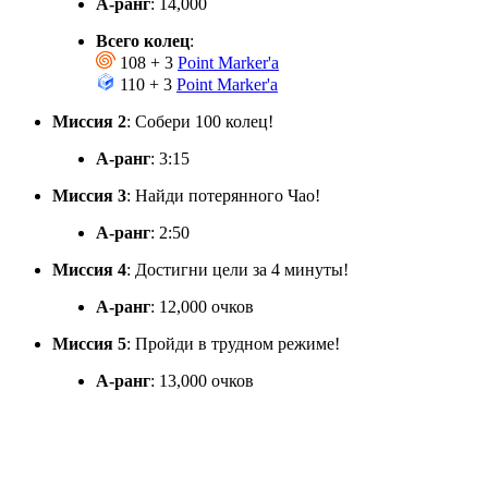
А-ранг
: 14,000
Всего колец
:
108 + 3
Point Marker'а
110 + 3
Point Marker'а
Миссия 2
: Собери 100 колец!
А-ранг
: 3:15
Миссия 3
: Найди потерянного Чао!
А-ранг
: 2:50
Миссия 4
: Достигни цели за 4 минуты!
А-ранг
: 12,000 очков
Миссия 5
: Пройди в трудном режиме!
А-ранг
: 13,000 очков