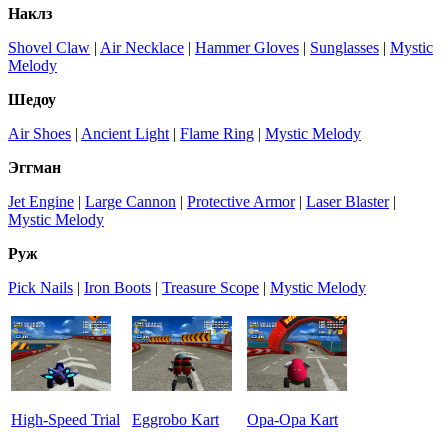
Наклз
Shovel Claw
|
Air Necklace
|
Hammer Gloves
|
Sunglasses
|
Mystic
Melody
Шедоу
Air Shoes
|
Ancient Light
|
Flame Ring
|
Mystic Melody
Эггман
Jet Engine
|
Large Cannon
|
Protective Armor
|
Laser Blaster
|
Mystic Melody
Руж
Pick Nails
|
Iron Boots
|
Treasure Scope
|
Mystic Melody
High-Speed Trial
Eggrobo Kart
Opa-Opa Kart