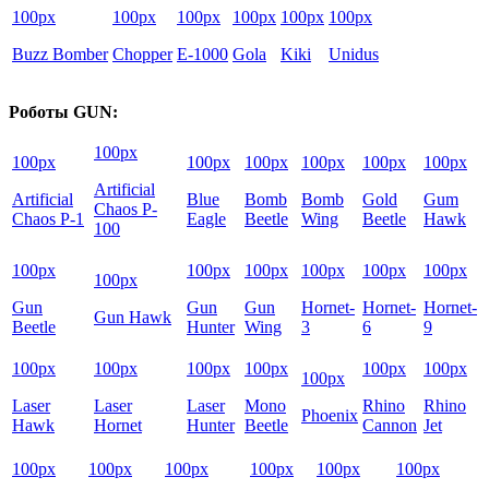
100px
100px
100px
100px
100px
100px
Buzz Bomber
Chopper
E-1000
Gola
Kiki
Unidus
Роботы GUN:
100px
100px
100px
100px
100px
100px
100px
Artificial
Artificial
Blue
Bomb
Bomb
Gold
Gum
Chaos P-
Chaos P-1
Eagle
Beetle
Wing
Beetle
Hawk
100
100px
100px
100px
100px
100px
100px
100px
Gun
Gun
Gun
Hornet-
Hornet-
Hornet-
Gun Hawk
Beetle
Hunter
Wing
3
6
9
100px
100px
100px
100px
100px
100px
100px
Laser
Laser
Laser
Mono
Rhino
Rhino
Phoenix
Hawk
Hornet
Hunter
Beetle
Cannon
Jet
100px
100px
100px
100px
100px
100px