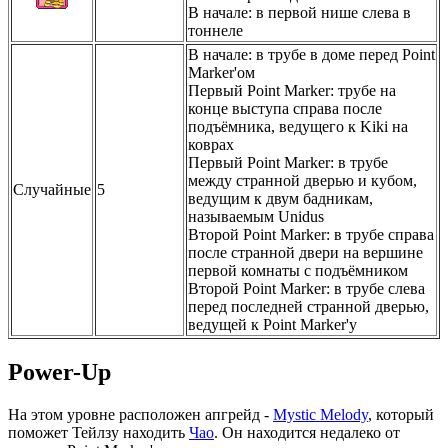
В начале: в первой нише слева в
тоннеле
В начале: в трубе в доме перед Point
Marker'ом
Первый Point Marker: трубе на
конце выступа справа после
подъёмника, ведущего к Kiki на
коврах
Первый Point Marker: в трубе
между странной дверью и кубом,
Случайные
5
ведущим к двум бадникам,
называемым Unidus
Второй Point Marker: в трубе справа
после странной двери на вершине
первой комнаты с подъёмником
Второй Point Marker: в трубе слева
перед последней странной дверью,
ведущей к Point Marker'у
Power-Up
На этом уровне расположен апгрейд -
Mystic Melody
, который
поможет Тейлзу находить
Чао
. Он находится недалеко от