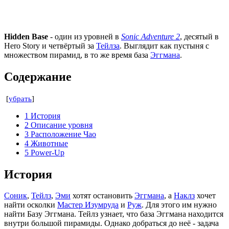
Hidden Base
- один из уровней в
Sonic Adventure 2
, десятый в
Hero Story и четвёртый за
Тейлза
. Выглядит как пустыня с
множеством пирамид, в то же время база
Эггмана
.
Содержание
[
убрать
]
1
История
2
Описание уровня
3
Расположение Чао
4
Животные
5
Power-Up
История
Соник
,
Тейлз
,
Эми
хотят остановить
Эггмана
, а
Наклз
хочет
найти осколки
Мастер Изумруда
и
Руж
. Для этого им нужно
найти Базу Эггмана. Тейлз узнает, что база Эггмана находится
внутри большой пирамиды. Однако добраться до неё - задача