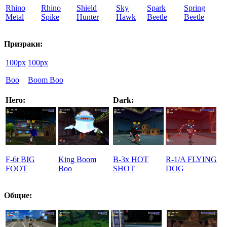
Rhino
Rhino
Shield
Sky
Spark
Spring
Metal
Spike
Hunter
Hawk
Beetle
Beetle
Призраки:
100px
100px
Boo
Boom Boo
Hero
:
Dark:
F-6t BIG
King Boom
B-3x HOT
R-1/A FLYING
FOOT
Boo
SHOT
DOG
Общие: