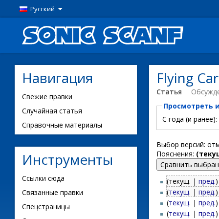
Русский
Навигация
Flying C
Статья
Обсужд
Свежие правки
Просмотреть 
Случайная статья
С года (и ранее):
Справочные материалы
Выбор версий: от
Пояснения:
(теку
Инструменты
Ссылки сюда
(текущ. |
пред.
)
(
текущ.
|
пред.
)
Связанные правки
(
текущ.
|
пред.
)
Спецстраницы
(
текущ.
|
пред.
)