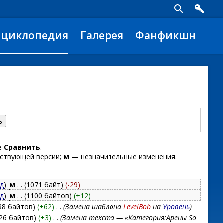
нциклопедия
Галерея
Фанфикшн
те
Сравнить
.
ствующей версии;
м
— незначительные изменения.
д
)
‎
м
. .
(1071 байт)
(-29)
д
)
‎
м
. .
(1100 байтов)
(+12)
88 байтов)
(+62)
‎
. .
(Замена шаблона
LevelBob
на
Уровень
)
026 байтов)
(+3)
‎
. .
(Замена текста — «Категория:Арены So