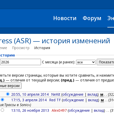
Новости
Форум
Э
tress (ASR) — история изменений
ение
Просмотр
История
историю
С месяца (и ранее):
метьте версии страницы, которые вы хотите сравнить, и нажми
щ.)
— отличия от текущей версии;
(пред.)
— отличия от предше
20:55, 10 апреля 2014
‎
NeKit
(
обсуждение
|
вклад
)
‎
м
. .
(32
17:15, 3 апреля 2014
‎
Red TF
(
обсуждение
|
вклад
)
‎
м
. .
(31
ия:Трассы в Sonic»)
13:10, 26 ноября 2013
‎
Alex0497
(
обсуждение
|
вклад
)
‎
. .
(3