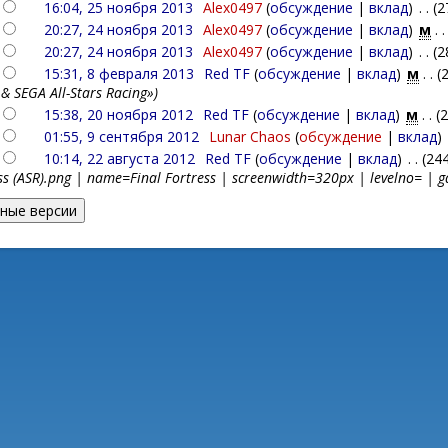
16:04, 25 ноября 2013
‎
Alex0497
(
обсуждение
|
вклад
)
‎
. .
(2
20:27, 24 ноября 2013
‎
Alex0497
(
обсуждение
|
вклад
)
‎
м
. .
20:27, 24 ноября 2013
‎
Alex0497
(
обсуждение
|
вклад
)
‎
. .
(
15:31, 8 февраля 2013
‎
Red TF
(
обсуждение
|
вклад
)
‎
м
. .
(
 & SEGA All-Stars Racing»)
15:38, 20 ноября 2012
‎
Red TF
(
обсуждение
|
вклад
)
‎
м
. .
(
01:55, 9 сентября 2012
‎
Lunar Chaos
(
обсуждение
|
вклад
)
10:14, 22 августа 2012
‎
Red TF
(
обсуждение
|
вклад
)
‎
. .
(24
ss (ASR).png | name=Final Fortress | screenwidth=320px | levelno= | g