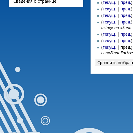
Сведения о странице
(
текущ.
|
пред.
)
(
текущ.
|
пред.
)
(
текущ.
|
пред.
)
(
текущ.
|
пред.
)
acing» на «Sonic
(
текущ.
|
пред.
)
(
текущ.
|
пред.
)
(
текущ.
| пред.)
een=Final Fortre