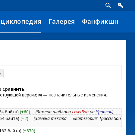
нциклопедия
Галерея
Фанфикшн
те
Сравнить
.
ствующей версии;
м
— незначительные изменения.
24 байта)
(+60)
‎
. .
(Замена шаблона
LevelBob
на
Уровень
)
64 байта)
(+2)
‎
. .
(Замена текста — «Категория: Трассы Son
162 байта)
(+370)