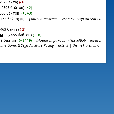
792 байта)
(-16)
(2808 байтов)
(+2)
2806 байтов)
(+343)
2463 байта)
(0)
‎
. .
(Замена текста — «Sonic & Sega All-Stars R
2463 байта)
(-2)
‎
м
. .
(2465 байтов)
(+16)
49 байтов)
(+2449)
‎
. .
(Новая страница: «{{LevelBob | levelscr
ame=Sonic & Sega All-Stars Racing | acts=3 | theme1=лет...»)