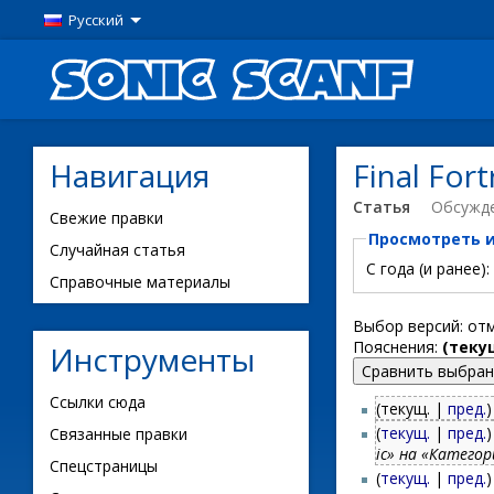
Русский
Навигация
Final For
Статья
Обсужд
Свежие правки
Просмотреть 
Случайная статья
С года (и ранее):
Справочные материалы
Выбор версий: от
Пояснения:
(теку
Инструменты
Ссылки сюда
(текущ. |
пред.
)
(
текущ.
|
пред.
)
Связанные правки
ic» на «Категор
Спецстраницы
(
текущ.
|
пред.
)