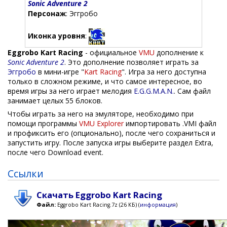
Sonic Adventure 2
Персонаж
: Эггробо
Иконка уровня
:
Eggrobo Kart Racing
- официальное
VMU
дополнение к
Sonic Adventure 2
. Это дополнение позволяет играть за
Эггробо
в мини-игре "
Kart Racing
". Игра за него доступна
только в сложном режиме, и что самое интересное, во
время игры за него играет мелодия
E.G.G.M.A.N.
. Сам файл
занимает целых 55 блоков.
Чтобы играть за него на эмуляторе, необходимо при
помощи программы
VMU Explorer
импортировать .VMI файл
и профиксить его (опционально), после чего сохраниться и
запустить игру. После запуска игры выберите раздел Extra,
после чего Download event.
Ссылки
Скачать Eggrobo Kart Racing
Файл:
Eggrobo Kart Racing.7z (26 КБ) (
информация
)