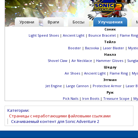
Уровни
Враги
Боссы
Улучшения
Соник
Light Speed Shoes
|
Ancient Light
|
Bounce Bracelet
|
Flame Ring
Тейлз
Booster
|
Bazooka
|
Laser Blaster
|
Mysti
Наклз
Shovel Claw
|
Air Necklace
|
Hammer Gloves
|
Sungla
Шедоу
Air Shoes
|
Ancient Light
|
Flame Ring
|
Mys
Эггман
Jet Engine
|
Large Cannon
|
Protective Armor
|
Laser B
Руж
Pick Nails
|
Iron Boots
|
Treasure Scope
|
My
Категории
:
Страницы с неработающими файловыми ссылками
Скачиваемый контент для Sonic Adventure 2