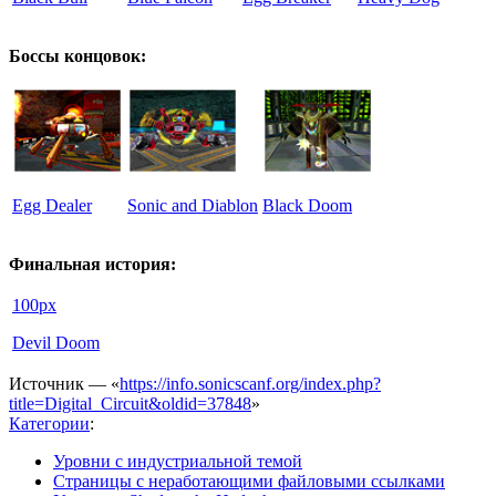
Боссы концовок:
Egg Dealer
Sonic and Diablon
Black Doom
Финальная история:
100px
Devil Doom
Источник — «
https://info.sonicscanf.org/index.php?
title=Digital_Circuit&oldid=37848
»
Категории
:
Уровни с индустриальной темой
Страницы с неработающими файловыми ссылками