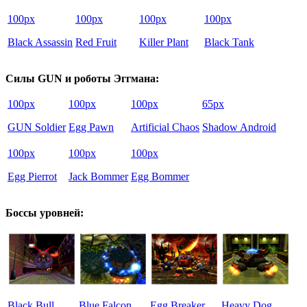
100px
100px
100px
100px
Black Assassin
Red Fruit
Killer Plant
Black Tank
Силы GUN и роботы Эггмана:
100px
100px
100px
65px
GUN Soldier
Egg Pawn
Artificial Chaos
Shadow Android
100px
100px
100px
Egg Pierrot
Jack Bommer
Egg Bommer
Боссы уровней:
Black Bull
Blue Falcon
Egg Breaker
Heavy Dog