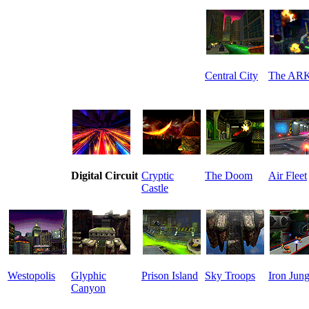
Central City
The AR
Digital Circuit
Cryptic
The Doom
Air Fleet
Castle
Westopolis
Glyphic
Prison Island
Sky Troops
Iron Jung
Canyon