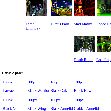
Lethal
Circus Park
Mad Matrix
Space Ga
Highway
Death Ruins
Lost Imp
Блэк Армс:
100px
100px
100px
100px
Larvae
Black Warrior
Black Oak
Black Hawk
100px
100px
100px
100px
Black Volt
Black Wings
Black Annelid
Golden Annelid