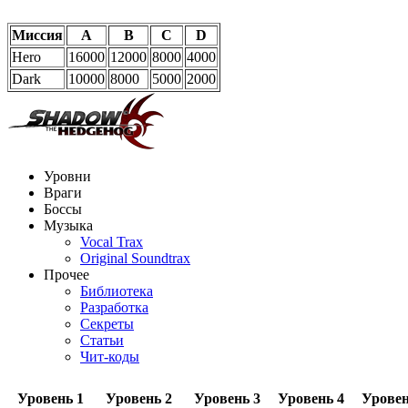
Миссия
A
B
C
D
Hero
16000
12000
8000
4000
Dark
10000
8000
5000
2000
Уровни
Враги
Боссы
Музыка
Vocal Trax
Original Soundtrax
Прочее
Библиотека
Разработка
Секреты
Статьи
Чит-коды
Уровень 1
Уровень 2
Уровень 3
Уровень 4
Уровен