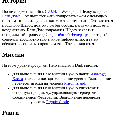
История
После свержения войск
G.U.N.
в Westopolis Шедоу встречает
Блэк Дума
. Тот пытается манипулировать ежом с помощью
информации, которую он, как сам заявляет, знает. Это касается
прошлого Шедоу, поэтому он без особых раздумий поддаётся
воздействию. Блэк Дум направляет Шедоу захватить
центральный процессор
Соединённой Федерации
, который
содержит абсолютно всю в мире информацию, а затем
обещает рассказать о прошлом ежа. Тот соглашается.
Миссии
На этом уровне доступны Hero миссия и Dark миссия:
Для выполнения Hero миссии нужно найти
Изумруд
Хаоса
, который находится в конце уровня. Выполнение
перенесёт игрока на уровень
Prison Island
;
Для выполнения Dark миссии нужно уничтожить
основную программу, управляющую серверами
Соединённой Федерации. Выполнение перенесёт
игрока на уровень
Cryptic Castle
.
Ранги