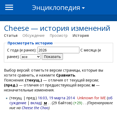
Энциклопедия
Cheese — история изменений
Статья
Обсуждение
Просмотр
История
Просмотреть историю
С года (и ранее):
С месяца (и
ранее):
Выбор версий: отметьте версии страницы, которые вы
хотите сравнить, и нажмите
Сравнить
.
Пояснения:
(текущ.)
— отличия от текущей версии;
(пред.)
— отличия от предшествующей версии;
м
—
незначительные изменения.
(текущ. | пред.)
16:03, 19 марта 2014
‎
Unknown for ME
(
об
суждение
|
вклад
)
‎
м
. .
(29 байтов)
(+29)
‎
. .
(Перенаправле
ние на
Cheese the Chao
)