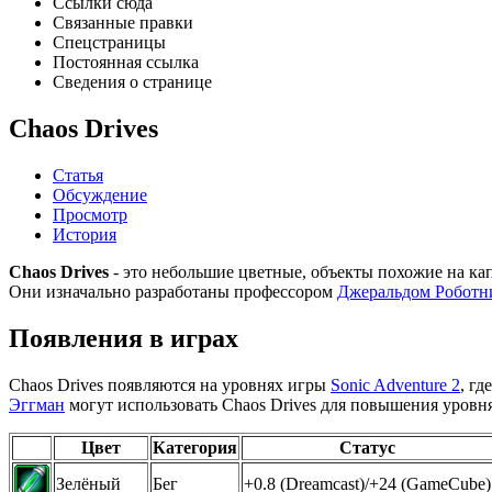
Ссылки сюда
Связанные правки
Спецстраницы
Постоянная ссылка
Сведения о странице
Chaos Drives
Статья
Обсуждение
Просмотр
История
Chaos Drives
- это небольшие цветные, объекты похожие на ка
Они изначально разработаны профессором
Джеральдом Роботн
Появления в играх
Chaos Drives появляются на уровнях игры
Sonic Adventure 2
, г
Эггман
могут использовать Chaos Drives для повышения уровня 
Цвет
Категория
Статус
Зелёный
Бег
+0.8 (Dreamcast)/+24 (GameCube)