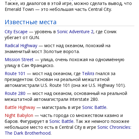
Также, из диалогов в этой игре, можно сделать вывод, что
Emerald Town — это небольшая часть Central City.
Известные места
City Escape
— уровень в
Sonic Adventure 2
, где Соник
убегает от GUN.
Radical Highway
— мост над океаном, похожий на
знаменитый мост Золотые ворота.
Mission Street
— улица, очень похожая на одноимённую
улицу в Сан Франциско.
Route 101
— мост над океаном, где
Тейлз
гнался за
президентом. Основан на реальной межштатной
автомагистрали U.S. Route 101 (она же U.S. Highway 101).
Route 280
— мост над океаном, основанный на реальной
межштатной автомагистрали Interstate 280.
Battle Highway
— магистраль в игре
Sonic Battle
.
Night Babylon
— часть города со множеством казино и
баров. Фигурирует в
Sonic Battle
. Так же немного похожее
небольшое место есть в Central City в игре
Sonic Chronicles:
The Dark Brotherhood
.