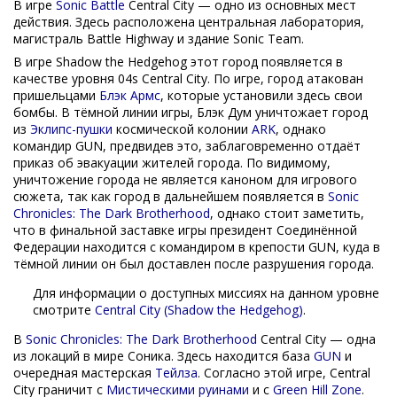
В игре
Sonic Battle
Central City — одно из основных мест
действия. Здесь расположена центральная лаборатория,
магистраль Battle Highway и здание Sonic Team.
В игре Shadow the Hedgehog этот город появляется в
качестве уровня 04s Central City. По игре, город атакован
пришельцами
Блэк Армс
, которые установили здесь свои
бомбы. В тёмной линии игры, Блэк Дум уничтожает город
из
Эклипс-пушки
космической колонии
ARK
, однако
командир GUN, предвидев это, заблаговременно отдаёт
приказ об эвакуации жителей города. По видимому,
уничтожение города не является каноном для игрового
сюжета, так как город в дальнейшем появляется в
Sonic
Chronicles: The Dark Brotherhood
, однако стоит заметить,
что в финальной заставке игры президент Соединённой
Федерации находится с командиром в крепости GUN, куда в
тёмной линии он был доставлен после разрушения города.
Для информации о доступных миссиях на данном уровне
смотрите
Central City (Shadow the Hedgehog)
.
В
Sonic Chronicles: The Dark Brotherhood
Central City — одна
из локаций в мире Соника. Здесь находится база
GUN
и
очередная мастерская
Тейлза
. Согласно этой игре, Central
City граничит с
Мистическими руинами
и с
Green Hill Zone
.