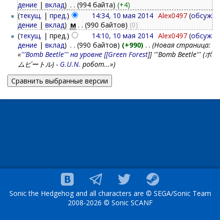
дение
|
вклад
)
‎
. .
(994 байта)
(+4)
(
текущ.
|
пред.
)
14:34, 10 мая 2014
‎
Alex0497
(
обсуж
дение
|
вклад
)
‎
м
. .
(990 байтов)
(0)
(
текущ.
| пред.)
14:10, 10 мая 2014
‎
Alex0497
(
обсуж
дение
|
вклад
)
‎
. .
(990 байтов)
(+990)
‎
. .
(Новая страница:
«
'''Bomb Beetle''' на уровне [[Green Forest
]] '''Bomb Beetle''' (ボ
ムビートル) -
G.U.N.
робот...»)
Sonic the Hedgehog and all characters are © SEGA/Sonic Team
2008-2026 © Sonic SCANF