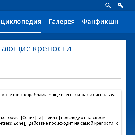
нциклопедия
Галерея
Фанфикшн
етающие крепости