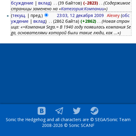
бсуждение
|
вклад
)
‎
. .
(39 байтов)
(-2823)
‎
. .
(Содержимое
страницы заменено на «
Категория:Компании
»)
(
текущ.
| пред.)
23:03, 12 декабря 2009
‎
Alexey
(
обс
уждение
|
вклад
)
‎
. .
(2862 байта)
(+2862)
‎
. .
(Новая стран
ица: «=Компания Sega.= В 1940 году появилась компания Se
ga, основателями которой были такие люди, как ...»)
Sonic the Hedgehog and all characters are © SEGA/Sonic Team
2008-2026 © Sonic SCANF