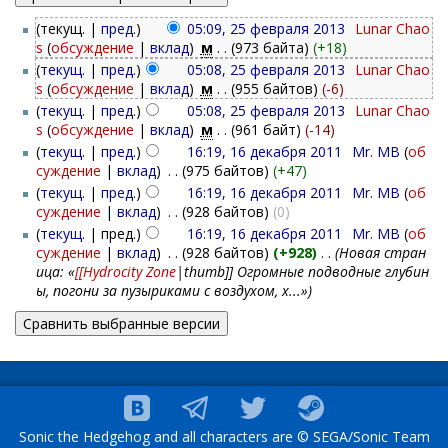
(текущ. |
пред.
)
05:09, 25 февраля 2013
‎
Lunar Chao
s
(
обсуждение
|
вклад
)
‎
м
. .
(973 байта)
(+18)
(
текущ.
|
пред.
)
05:08, 25 февраля 2013
‎
Lunar Chao
s
(
обсуждение
|
вклад
)
‎
м
. .
(955 байтов)
(-6)
(
текущ.
|
пред.
)
05:08, 25 февраля 2013
‎
Lunar Chao
s
(
обсуждение
|
вклад
)
‎
м
. .
(961 байт)
(-14)
(
текущ.
|
пред.
)
16:19, 16 декабря 2011
‎
Mr. MB
(
об
суждение
|
вклад
)
‎
. .
(975 байтов)
(+47)
(
текущ.
|
пред.
)
16:19, 16 декабря 2011
‎
Mr. MB
(
об
суждение
|
вклад
)
‎
. .
(928 байтов)
(0)
(
текущ.
| пред.)
16:19, 16 декабря 2011
‎
Mr. MB
(
об
суждение
|
вклад
)
‎
. .
(928 байтов)
(+928)
‎
. .
(Новая стран
ица: «
[[Hydrocity Zone
|thumb]] Огромные подводные глубин
ы, погони за пузыриками с воздухом, х...»)
Sonic the Hedgehog and all characters are © SEGA/Sonic Team