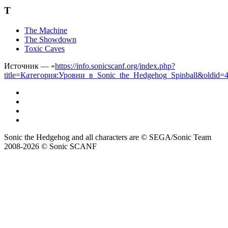
T
The Machine
The Showdown
Toxic Caves
Источник — «
https://info.sonicscanf.org/index.php?
title=Категория:Уровни_в_Sonic_the_Hedgehog_Spinball&oldid=
Sonic the Hedgehog and all characters are © SEGA/Sonic Team
2008-2026 © Sonic SCANF