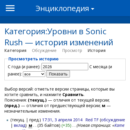
Энциклопедия
Категория:Уровни в Sonic
Rush — история изменений
Категория
Обсуждение
Просмотр
История
Просмотреть историю
С года (и ранее):
С месяца (и
ранее):
Выбор версий: отметьте версии страницы, которые вы
хотите сравнить, и нажмите
Сравнить
.
Пояснения:
(текущ.)
— отличия от текущей версии;
(пред.)
— отличия от предшествующей версии;
м
—
незначительные изменения.
(текущ. | пред.)
17:31, 3 апреля 2014
‎
Red TF
(
обсуждение
|
вклад
)
‎
м
. .
(35 байтов)
(+35)
‎
. .
(Новая страница: «
Кате