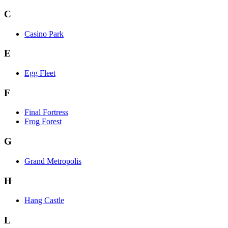
C
Casino Park
E
Egg Fleet
F
Final Fortress
Frog Forest
G
Grand Metropolis
H
Hang Castle
L