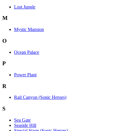
Lost Jungle
M
Mystic Mansion
O
Ocean Palace
P
Power Plant
R
Rail Canyon (Sonic Heroes)
S
Sea Gate
Seaside Hill
Special Stage (Sonic Heroes)