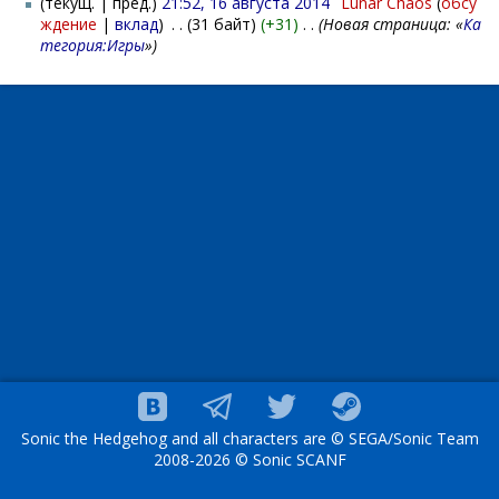
(текущ. | пред.)
21:52, 16 августа 2014
‎
Lunar Chaos
(
обсу
ждение
|
вклад
)
‎
. .
(31 байт)
(+31)
‎
. .
(Новая страница: «
Ка
тегория:Игры
»)
Sonic the Hedgehog and all characters are © SEGA/Sonic Team
2008-2026 © Sonic SCANF