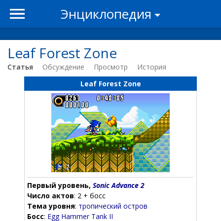
Энциклопедия
Leaf Forest Zone
Статья
Обсуждение
Просмотр
История
Leaf Forest Zone
Первый уровень,
Sonic Advance 2
Число актов
: 2 + босс
Тема уровня
:
тропический остров
Босс
:
Egg Hammer Tank II