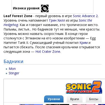
Иконка уровня
:
Leaf Forest Zone
- первый уровень в игре
Sonic Advance 2
.
Уровень очень напоминает
Грин Хилл
из игры
Sonic the
Hedgehog
. Как и говорит название, это тропическое место.
Пальмы, листья... Но бадников тут не меньше, чем красоты.
Уровень можно назвать скоростным. В конце герои
столкнутся с Эггманом на его новом изобретении — Egg
Hammer Tank II. Сумасшедший учёный похитил
Крим
и
пытается сбежать. После спасения крольчихи открывается
следующая зона —
Hot Crater Zone
.
Бадники
Mon
Stinger
Уровни
Враги
Боссы