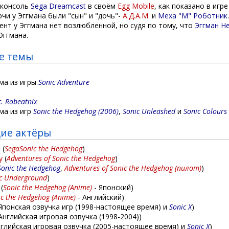
 консоль
Sega Dreamcast
в своём
Egg Mobile
, как показано в игр
чи у Эггмана были "сын" и "дочь"-
А.Д.А.М.
и
Меха "М" Роботник
нт у Эггмана нет возлюбленной, но судя по тому, что
Эггман Н
Эггмана.
е темы
ма из игры
Sonic Adventure
c. Robeatnix
ма из игр
Sonic the Hedgehog (2006)
,
Sonic Unleashed
и
Sonic Colours
ие актёры
u
(
SegaSonic the Hedgehog
)
y
(
Adventures of Sonic the Hedgehog
)
Sonic the Hedgehog
,
Adventures of Sonic the Hedgehog (пилот)
)
c Underground
)
(
Sonic the Hedgehog (Anime)
- Японский)
ic the Hedgehog (Anime)
- Английский)
Японская озвучка игр (1998-настоящее время) и
Sonic X
)
Английская игровая озвучка (1998-2004))
глийская игровая озвучка (2005-настоящее время) и
Sonic X
)