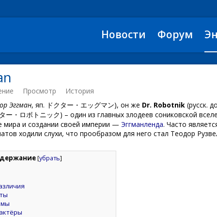
Новости
Форум
Э
an
ение
Просмотр
История
ор Эггман
, яп. ドクター・エッグマン), он же
Dr. Robotnik
(русск. д
クター・ロボトニック) – один из главных злодеев сониковской вселе
е мира и создании своей империи —
Эггманленда
. Часто являетс
атов ходили слухи, что прообразом для него стал Теодор Рузвел
держание
[
убрать
]
азличия
кты
емы
актёры