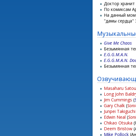
Доктор хранит
По комиксам Ар
На данный моме
"дамы сердца" 
Музыкальны
Give Me Chaos
Безымянная те
E.G.G.M.A.N.
E.G.G.M.A.N. Do
Безымянная те
Озвучивающ
Masaharu Sato
Long John Baldr
Jim Cummings
(
Gary Chalk
(
Soni
Junpei Takiguchi
Edwin Neal
(
Son
Chikao Otsuka
(
Deem Bristow
(
Mike Pollock
(Ан