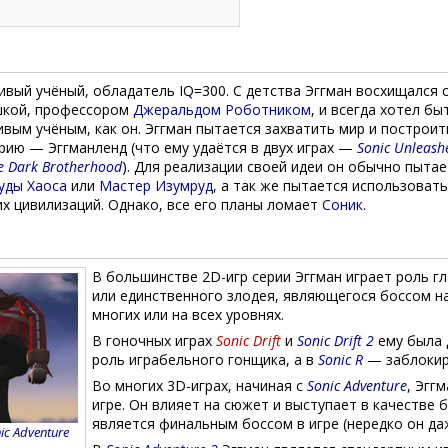
ивый учёный, обладатель IQ=300. С детства Эггман восхищался 
шкой, профессором
Джеральдом Роботником
, и всегда хотел бы
вым учёным, как он. Эггман пытается захватить мир и построи
рию — Эггманленд (что ему удаётся в двух играх —
Sonic Unleash
he Dark Brotherhood
). Для реализации своей идеи он обычно пытае
уды Хаоса
или
Мастер Изумруд
, а так же пытается использовать
х цивилизаций. Однако, все его планы ломает
Соник
.
В большинстве 2D-игр серии Эггман играет роль г
или единственного злодея, являющегося боссом н
многих или на всех уровнях.
В гоночных играх
Sonic Drift
и
Sonic Drift 2
ему была 
роль играбельного гонщика, а в
Sonic R
— заблокир
Во многих 3D-играх, начиная с
Sonic Adventure
, Эгг
игре. Он влияет на сюжет и выступает в качестве б
является финальным боссом в игре (нередко он да
ic Adventure