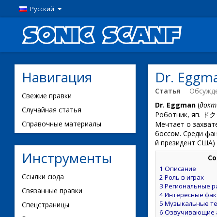
Русский
Навигация
Dr. Eggm
Статья
Обсужд
Свежие правки
Dr. Eggman
(
докт
Случайная статья
Роботник, яп. ド
Справочные материалы
Мечтает о захват
боссом. Среди фан
й президент США)
Инструменты
Со
1
Описание
Ссылки сюда
2
Роль в играх
3
Региональные р
Связанные правки
4
Интересные фа
5
Музыкальные т
Спецстраницы
6
Озвучивающие 