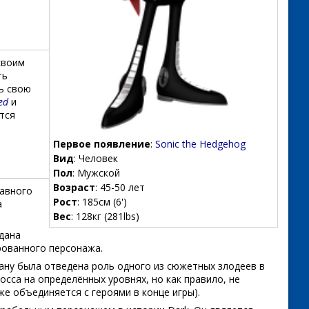
своим
ть
ть свою
ed
и
тся
Первое появление
:
Sonic the Hedgehog
Вид
: Человек
Пол
: Мужской
Возраст
: 45-50 лет
лавного
Рост
: 185см (6')
а
Вес
: 128кг (281lbs)
дана
ованного персонажа.
ману была отведена роль одного из сюжетных злодеев в
осса на определённых уровнях, но как правило, не
же объединяется с героями в конце игры).