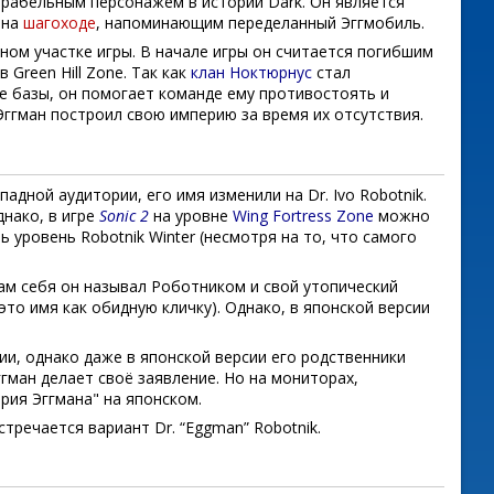
рабельным персонажем в истории Dark. Он является
 на
шагоходе
, напоминающим переделанный Эггмобиль.
ом участке игры. В начале игры он считается погибшим
 Green Hill Zone. Так как
клан Ноктюрнус
стал
ве базы, он помогает команде ему противостоять и
Эггман построил свою империю за время их отсутствия.
адной аудитории, его имя изменили на Dr. Ivo Robotnik.
днако, в игре
Sonic 2
на уровне
Wing Fortress Zone
можно
ь уровень Robotnik Winter (несмотря на то, что самого
ам себя он называл Роботником и свой утопический
то имя как обидную кличку). Однако, в японской версии
ии, однако даже в японской версии его родственники
ггман делает своё заявление. Но на мониторах,
рия Эггмана" на японском.
стречается вариант Dr. “Eggman” Robotnik.