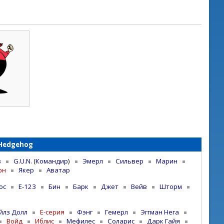
 Hedgehog
з
G.U.N.
(
Командир
)
Эмерл
Сильвер
Марин
рн
Якер
Аватар
ос
E-123
Бин
Барк
Джет
Вейв
Шторм
йлз Долл
E-серия
Фэнг
Гемерл
Эггман Нега
Войд
Иблис
Мефилес
Соларис
Дарк Гайя