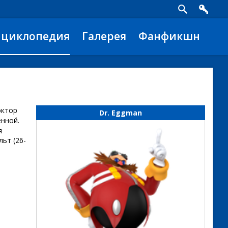
нциклопедия
Галерея
Фанфикшн
октор
Dr. Eggman
нной.
я
ьт (26-