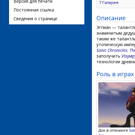
Версия для печати
7
Галерея
Постоянная ссылка
Описание
Сведения о странице
Эггман — талантл
знаменитым деду
таким же талантли
утопическую импе
Sonic Chronicles: T
заполучить
Изумр
технологии древни
Роль в играх
Док в опенинге
Son