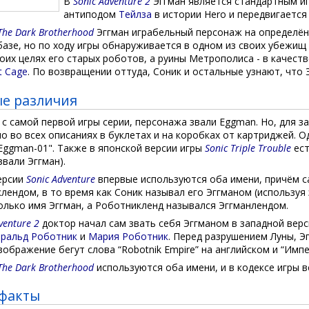
В
Sonic Adventure 2
Эггман является стандартным иг
антиподом
Тейлза
в истории Hero и передвигается
 The Dark Brotherhood
Эггман играбельный персонаж на определённ
базе, но по ходу игры обнаруживается в одном из своих убежищ в
оих целях его старых роботов, а руины Метрополиса - в качест
t Cage
. По возвращении оттуда, Соник и остальные узнают, что 
е различия
 с самой первой игры серии, персонажа звали Eggman. Но, для зап
 во всех описаниях в буклетах и на коробках от картриджей. О
Eggman-01". Также в японской версии игры
Sonic Triple Trouble
ест
звали Эггман).
ерсии
Sonic Adventure
впервые используются оба имени, причём с
ендом, в то время как Соник называл его Эггманом (используя э
олько имя Эггман, а Роботникленд назывался Эггманлендом.
venture 2
доктор начал сам звать себя Эггманом в западной верс
ральд Роботник
и
Мария Роботник
. Перед разрушением Луны, Э
ображение бегут слова “Robotnik Empire” на английском и “Импе
 The Dark Brotherhood
используются оба имени, и в кодексе игры в
факты