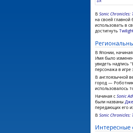
DX
В
Sonic Chronicles:
на своей главной 
использовать в св
достигнуть
Twiligh
Региональны
В Японии, начиная
Имя было изменено
увидеть надпись "
персонажа в игре 
В англоязычной в
город — Роботникл
использовалось т
Начиная с
Sonic Ad
были названы
Дже
передающих его из
В
Sonic Chronicles:
Интересные 