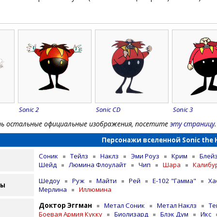
Sonic 2
Sonic CD
Sonic 3
 остальные официальные изображения, посетите
эту страницу
.
Персонажи вселенной Sonic the
Соник
Тейлз
Наклз
Эми Роуз
Крим
Блей
Шейд
Люмина Флоулайт
Чип
Шара
Калибу
Шедоу
Руж
Майти
Рей
E-102 "Гамма"
Ха
лы
Мерлина
Иллюмина
Доктор Эггман
Метал Соник
Метал Наклз
Те
Боевая Армия Кукку
Биолизард
Блэк Дум
Икс