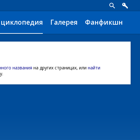
нциклопедия
Галерея
Фанфикшн
нного названия
на других страницах, или
найти
у.