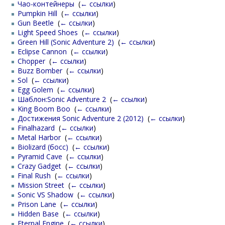
Чао-контейнеры
‎
(
← ссылки
)
Pumpkin Hill
‎
(
← ссылки
)
Gun Beetle
‎
(
← ссылки
)
Light Speed Shoes
‎
(
← ссылки
)
Green Hill (Sonic Adventure 2)
‎
(
← ссылки
)
Eclipse Cannon
‎
(
← ссылки
)
Chopper
‎
(
← ссылки
)
Buzz Bomber
‎
(
← ссылки
)
Sol
‎
(
← ссылки
)
Egg Golem
‎
(
← ссылки
)
Шаблон:Sonic Adventure 2
‎
(
← ссылки
)
King Boom Boo
‎
(
← ссылки
)
Достижения Sonic Adventure 2 (2012)
‎
(
← ссылки
)
Finalhazard
‎
(
← ссылки
)
Metal Harbor
‎
(
← ссылки
)
Biolizard (босс)
‎
(
← ссылки
)
Pyramid Cave
‎
(
← ссылки
)
Crazy Gadget
‎
(
← ссылки
)
Final Rush
‎
(
← ссылки
)
Mission Street
‎
(
← ссылки
)
Sonic VS Shadow
‎
(
← ссылки
)
Prison Lane
‎
(
← ссылки
)
Hidden Base
‎
(
← ссылки
)
Eternal Engine
‎
(
← ссылки
)