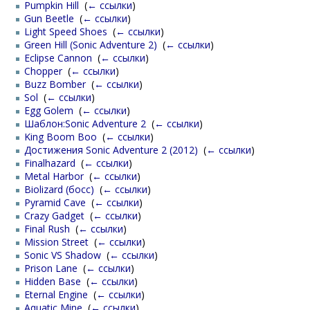
Pumpkin Hill
‎
(
← ссылки
)
Gun Beetle
‎
(
← ссылки
)
Light Speed Shoes
‎
(
← ссылки
)
Green Hill (Sonic Adventure 2)
‎
(
← ссылки
)
Eclipse Cannon
‎
(
← ссылки
)
Chopper
‎
(
← ссылки
)
Buzz Bomber
‎
(
← ссылки
)
Sol
‎
(
← ссылки
)
Egg Golem
‎
(
← ссылки
)
Шаблон:Sonic Adventure 2
‎
(
← ссылки
)
King Boom Boo
‎
(
← ссылки
)
Достижения Sonic Adventure 2 (2012)
‎
(
← ссылки
)
Finalhazard
‎
(
← ссылки
)
Metal Harbor
‎
(
← ссылки
)
Biolizard (босс)
‎
(
← ссылки
)
Pyramid Cave
‎
(
← ссылки
)
Crazy Gadget
‎
(
← ссылки
)
Final Rush
‎
(
← ссылки
)
Mission Street
‎
(
← ссылки
)
Sonic VS Shadow
‎
(
← ссылки
)
Prison Lane
‎
(
← ссылки
)
Hidden Base
‎
(
← ссылки
)
Eternal Engine
‎
(
← ссылки
)
Aquatic Mine
‎
(
← ссылки
)