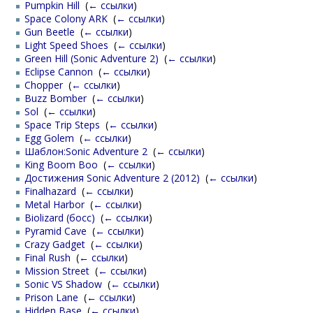
Pumpkin Hill
‎
(
← ссылки
)
Space Colony ARK
‎
(
← ссылки
)
Gun Beetle
‎
(
← ссылки
)
Light Speed Shoes
‎
(
← ссылки
)
Green Hill (Sonic Adventure 2)
‎
(
← ссылки
)
Eclipse Cannon
‎
(
← ссылки
)
Chopper
‎
(
← ссылки
)
Buzz Bomber
‎
(
← ссылки
)
Sol
‎
(
← ссылки
)
Space Trip Steps
‎
(
← ссылки
)
Egg Golem
‎
(
← ссылки
)
Шаблон:Sonic Adventure 2
‎
(
← ссылки
)
King Boom Boo
‎
(
← ссылки
)
Достижения Sonic Adventure 2 (2012)
‎
(
← ссылки
)
Finalhazard
‎
(
← ссылки
)
Metal Harbor
‎
(
← ссылки
)
Biolizard (босс)
‎
(
← ссылки
)
Pyramid Cave
‎
(
← ссылки
)
Crazy Gadget
‎
(
← ссылки
)
Final Rush
‎
(
← ссылки
)
Mission Street
‎
(
← ссылки
)
Sonic VS Shadow
‎
(
← ссылки
)
Prison Lane
‎
(
← ссылки
)
Hidden Base
‎
(
← ссылки
)