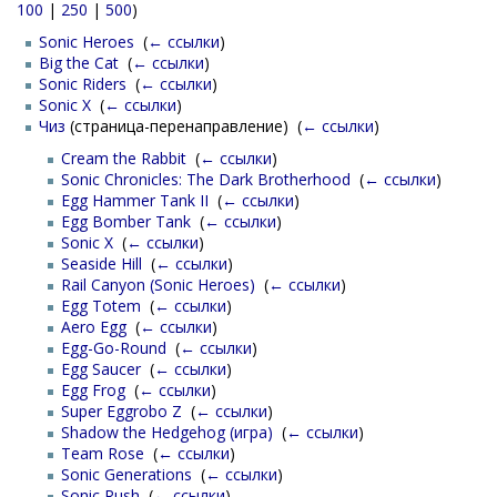
100
|
250
|
500
)
Sonic Heroes
‎
(
← ссылки
)
Big the Cat
‎
(
← ссылки
)
Sonic Riders
‎
(
← ссылки
)
Sonic X
‎
(
← ссылки
)
Чиз
(страница-перенаправление) ‎
(
← ссылки
)
Cream the Rabbit
‎
(
← ссылки
)
Sonic Chronicles: The Dark Brotherhood
‎
(
← ссылки
)
Egg Hammer Tank II
‎
(
← ссылки
)
Egg Bomber Tank
‎
(
← ссылки
)
Sonic X
‎
(
← ссылки
)
Seaside Hill
‎
(
← ссылки
)
Rail Canyon (Sonic Heroes)
‎
(
← ссылки
)
Egg Totem
‎
(
← ссылки
)
Aero Egg
‎
(
← ссылки
)
Egg-Go-Round
‎
(
← ссылки
)
Egg Saucer
‎
(
← ссылки
)
Egg Frog
‎
(
← ссылки
)
Super Eggrobo Z
‎
(
← ссылки
)
Shadow the Hedgehog (игра)
‎
(
← ссылки
)
Team Rose
‎
(
← ссылки
)
Sonic Generations
‎
(
← ссылки
)
Sonic Rush
‎
(
← ссылки
)